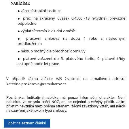
NABÍZÍME
zázemí stabilní instituce
●
práci na zkrácený úvazek 0,4500 (13 h/týdně), převážně
●
odpoledne
výplatní termín k 20. dni v měsíci
●
pracovní smlouva na dobu 1 roku s následným
●
prodloužením
nástup možný dle předchozí domluvy
●
platové zařazení do 5. platového tarifu, 9. platové třídy
●
a stupně podle let praxe
V případě zájmu zašlete Váš životopis na e-mailovou adresu:
katerina.prokesova@zsmukarov.cz
Poznámka: Indikativní nabídka má pouze informační charakter. Není
nabídkou ve smyslu znění NOZ, ani se nejedná o veřejný příslib. Jejím
přijetím nevzniká mezi oběma stranami žádný závazkový vztah, ani nárok
na uzavření jakéhokoliv typu smlouvy.
Zpět na seznam článků