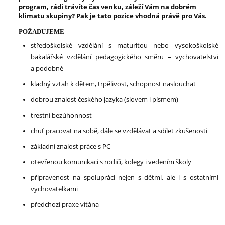
program, rádi trávíte čas venku, záleží Vám na dobrém
klimatu skupiny? Pak je tato pozice vhodná právě pro Vás.
POŽADUJEME
středoškolské vzdělání s maturitou nebo vysokoškolské
bakalářské vzdělání pedagogického směru – vychovatelství
a podobné
kladný vztah k dětem, trpělivost, schopnost naslouchat
dobrou znalost českého jazyka (slovem i písmem)
trestní bezúhonnost
chuť pracovat na sobě, dále se vzdělávat a sdílet zkušenosti
základní znalost práce s PC
otevřenou komunikaci s rodiči, kolegy i vedením školy
připravenost na spolupráci nejen s dětmi, ale i s ostatními
vychovatelkami
předchozí praxe vítána