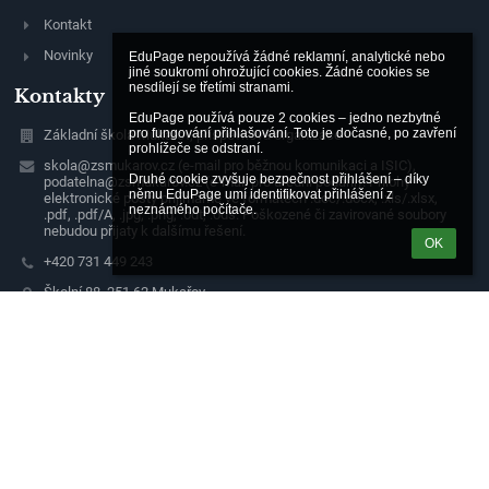
Kontakt
Novinky
EduPage nepoužívá žádné reklamní, analytické nebo 
jiné soukromí ohrožující cookies. Žádné cookies se 
nesdílejí se třetími stranami.

Kontakty
EduPage používá pouze 2 cookies – jedno nezbytné 
pro fungování přihlašování. Toto je dočasné, po zavření 
Základní škola Mukařov, příspěvková organizace
prohlížeče se odstraní.

skola@zsmukarov.cz (e-mail pro běžnou komunikaci a ISIC),
Druhé cookie zvyšuje bezpečnost přihlášení – díky 
podatelna@zsmukarov.cz (e-mail pro úřední podání). Přílohy
němu EduPage umí identifikovat přihlášení z 
elektronické pošty přijímáme ve formátech .doc/.docx, .xls/.xlsx,
neznámého počítače.
.pdf, .pdf/A, .jpg, .png, .odt, .ods. Poškozené či zavirované soubory
nebudou přijaty k dalšímu řešení.
OK
+420 731 449 243
Školní 88, 251 62 Mukařov
IČ: 70986444
RED-IZO: 600052265
ISDS: tqtmp2q (datová schránka)
Detašované pracoviště:
Ke Skále 76, 251 01, Babice u Říčan
Tel: +420 703 665 660 (v čase od 8:00 - 16:00)
251 62 Mukařov
Czech Republic
2701980426/2010
+420 605 099 000 (v čase od 8:00 - 16:00)