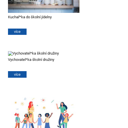
Kuchař*ka do školní jídelny
více
Vychovatel*ka školní družiny
více