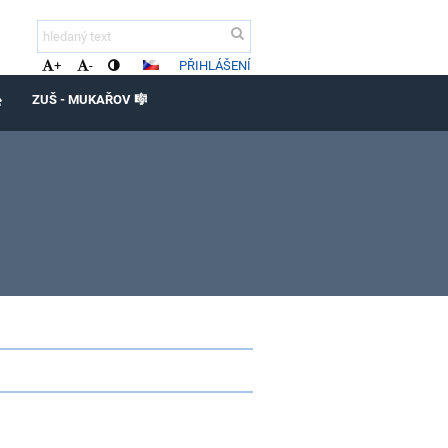
PŘIHLÁŠENÍ
+
-
ZUŠ - MUKAŘOV 🎼
️