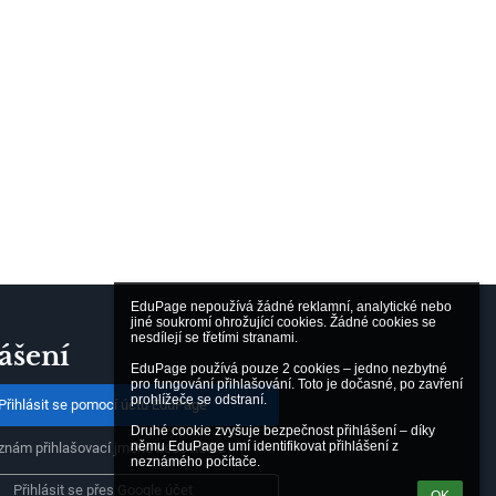
EduPage nepoužívá žádné reklamní, analytické nebo 
jiné soukromí ohrožující cookies. Žádné cookies se 
nesdílejí se třetími stranami.

ášení
EduPage používá pouze 2 cookies – jedno nezbytné 
pro fungování přihlašování. Toto je dočasné, po zavření 
prohlížeče se odstraní.

Přihlásit se pomocí účtu EduPage
Druhé cookie zvyšuje bezpečnost přihlášení – díky 
němu EduPage umí identifikovat přihlášení z 
znám přihlašovací jméno nebo heslo
neznámého počítače.
Přihlásit se přes Google účet