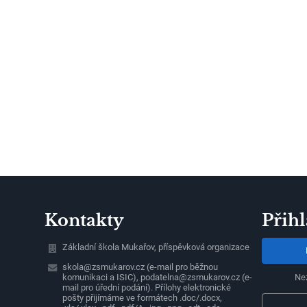
Kontakty
Přihl
Základní škola Mukařov, příspěvková organizace
skola@zsmukarov.cz (e-mail pro běžnou
komunikaci a ISIC), podatelna@zsmukarov.cz (e-
Ne
mail pro úřední podání). Přílohy elektronické
pošty přijímáme ve formátech .doc/.docx,