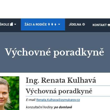
ŠKOLE 🏬
ŽÁCI A RODIČE 👨‍👩‍👦
JÍDELNA 🍲
KONTAKT ☎
Výchovné poradkyně
Ing. Renata Kulhavá
Výchovná poradkyně
E-mail:
Renata.Kulhava@zsmukarov.cz
konzultační hodiny:
po domluvě