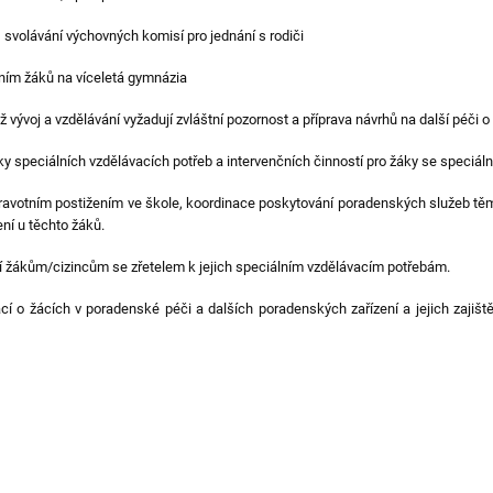
 svolávání výchovných komisí pro jednání s rodiči
ením žáků na víceletá gymnázia
ž vývoj a vzdělávání vyžadují zvláštní pozornost a příprava návrhů na další péči o 
ky speciálních vzdělávacích potřeb a intervenčních činností pro žáky se speciál
zdravotním postižením ve škole, koordinace poskytování poradenských služeb 
ní u těchto žáků.
í žákům/cizincům se zřetelem k jejich speciálním vzdělávacím potřebám.
 o žácích v poradenské péči a dalších poradenských zařízení a jejich zajišt