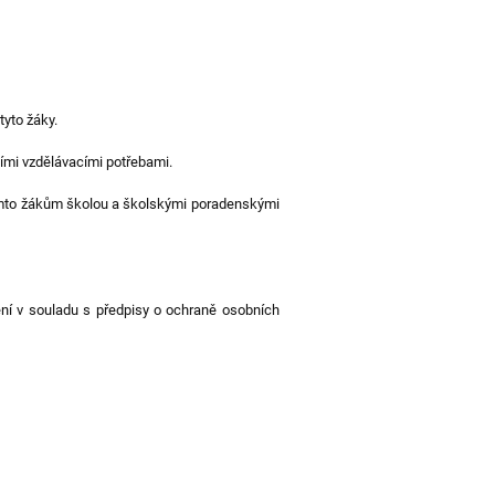
tyto žáky.
ními vzdělávacími potřebami.
těmto žákům školou a školskými poradenskými
ění v souladu s předpisy o ochraně osobních